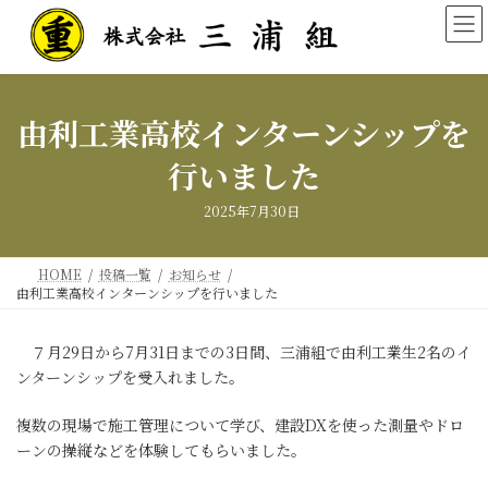
コ
ナ
ン
ビ
テ
ゲ
ン
ー
ツ
シ
へ
ョ
由利工業高校インターンシップを
ス
ン
キ
に
行いました
ッ
移
プ
動
2025年7月30日
HOME
投稿一覧
お知らせ
由利工業高校インターンシップを行いました
７月29日から7月31日までの3日間、三浦組で由利工業生2名のイ
ンターンシップを受入れました。
複数の現場で施工管理について学び、建設DXを使った測量やドロ
ーンの操縦などを体験してもらいました。