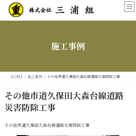
コ
ナ
ン
ビ
テ
ゲ
ン
ー
ツ
シ
へ
ョ
ス
ン
施工事例
キ
に
ッ
移
プ
動
HOME
施工事例
その他市道久保田大森台線道路災害防除工事
その他市道久保田大森台線道路
災害防除工事
その他市道久保田大森台線道路災害防除工事